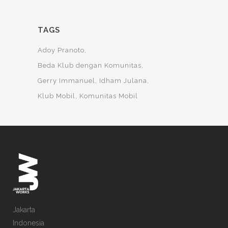
TAGS
Adoy Pranoto
Beda Klub dengan Komunitas
Gerry Immanuel
Idham Julana
Klub Mobil
Komunitas Mobil
Jakarta
Indonesia