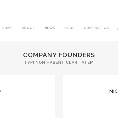
HOME
ABOUT
NEWS
SHOP
CONTACT US
COMPANY FOUNDERS
TYPI NON HABENT CLARITATEM
qui sequitur mutationem
Claritas est etiam pro
 quam littera gothica,
consuetudium lectorum
D
MI
uerit litterarum formas
quam nunc putamus paru
cima et quinta.
humanitatis pe