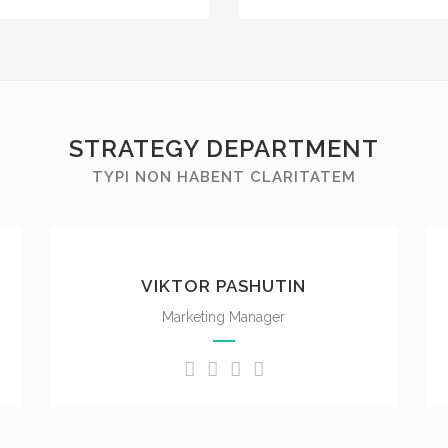
STRATEGY DEPARTMENT
TYPI NON HABENT CLARITATEM
Nam liber tempor cum soluta nobis
eleifend option congue nihil
VIKTOR PASHUTIN
imperdiet doming id quod mazim
placerat facer possim assum. Typi
Marketing Manager
non habent claritatem.