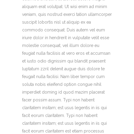
aliquam erat volutpat. Ut wisi enim ad minim
veniam, quis nostrud exerci tation ullamcorper
suscipit lobortis nisl ut aliquip ex ea
commodo consequat. Duis autem vel eum
iriure dolor in hendrerit in vulputate velit esse
molestie consequat, vel illum dolore eu
feugiat nulla facilisis at vero eros et accumsan
et iusto odio dignissim qui blandit praesent
luptatum zzril delenit augue duis dolore te
feugait nulla facilisi. Nam liber tempor cum
soluta nobis eleifend option congue nihil
imperdiet doming id quod mazim placerat
facer possim assum. Typi non habent
claritatem insitam; est usus legentis in iis qui
facit eorum claritatem. Typi non habent
claritatem insitam; est usus legentis in iis qui
facit eorum claritatem est etiam processus