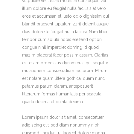
vulputate velit esse molestie consequat, vel
illum dolore eu feugiat nulla facilisis at vero
eros et accumsan et iusto odio dignissim qui
blandit praesent luptatum zzril delenit augue
duis dolore te feugait nulla facilisi. Nam liber
tempor cum soluta nobis eleifend option
congue nihil imperdiet doming id quod
mazim placerat facer possim assum. Claritas
est etiam processus dynamicus, qui sequitur
mutationem consuetudium lectorum. Mirum
est notare quam littera gothica, quam nunc
putamus parum claram, anteposuerit
litterarum formas humanitatis per seacula
quarta decima et quinta decima.
Lorem ipsum dolor sit amet, consectetuer
adipiscing elit, sed diam nonummy nibh
euismod tincidunt ut laoreet dolore magna