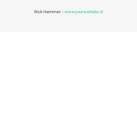
Rick Hammer
-
www.yourwebsite.zt